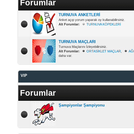
Forumlar
TURNUVA ANKETLERİ
Anket açıp yorum yaparak oy kullanabilirsiniz.
Alt Forumlar:
TURNUVA KÖPEKLERİ
TURNUVA MAÇLARI
Turnuva Maçlarını İzleyebilirsiniz.
Alt Forumlar:
ORTASİKLET MAÇLAR
,
AĞ
daha var.
VIP
Şampiyonlar Şampiyonu & Vip Maçlarını İzleyebilirsiniz.
Forumlar
Şampiyonlar Şampiyonu