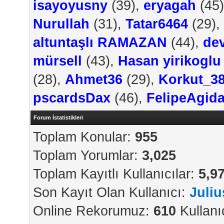
isayoyusny
(39),
eryagah
(45
Nurullah
(31),
Tatar6464
(29),
altuntaşlı RAMAZAN
(44),
dev
mürsell
(43),
Hasan yirikoglu
(28),
Ahmet36
(29),
Korkut_3
pscardsDax
(46),
FelipeAgid
Forum İstatistikleri
Toplam Konular:
955
Toplam Yorumlar:
3,025
Toplam Kayıtlı Kullanıcılar:
5,9
Son Kayıt Olan Kullanıcı:
Juli
Online Rekorumuz:
610
Kullanı