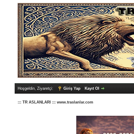
Hoşgeldin, Ziyaretçi:
Giriş Yap
Kayıt Ol
::: TR ASLANLARI ::: www.traslanlar.com