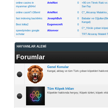
online casino in
ArielNot
0
+90 cm Titrek Raki vs
myanmar g564xl
SarıTay
online casinГі t38eml
ArielNot
0
C*_Aksaray Malaklısı
fast indexing backlinks
JosephBuh
0
Babalar ve Oğulları(Bi
Kangal)
Best lolita2
Eugenecreft
0
C*_Yörük çoban köpe
speedyindex google
Altonvor
0
scholar
TRT Aksaray Malakli T
HAYVANLAR ALEMİ
Forumlar
Genel Konular
Kangal, akbaş ve tüm Türk çoban köpekleri hakkında 
Tüm Köpek Irkları
Köpekler hakkında herşey; Köpek türleri, köpek ırkla