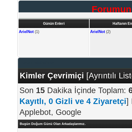
Forumun 
Günün Enleri
Haftanın En
ArielNot
(1)
ArielNot
(2)
Forum İstatistikleri
Kimler Çevrimiçi
[
Ayrıntılı Lis
Son
15
Dakika İçinde Toplam:
Kayıtlı, 0 Gizli ve 4 Ziyaretçi
]
Applebot, Google
Bugün Doğum Günü Olan Arkadaşlarımız.