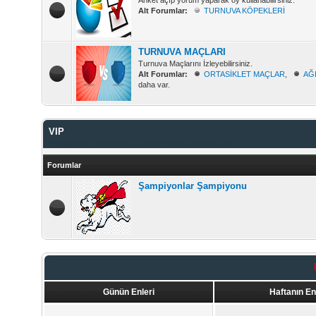
Anket açıp yorum yaparak oy kullanabilirsiniz.
Alt Forumlar:
TURNUVA KÖPEKLERİ
TURNUVA MAÇLARI
Turnuva Maçlarını İzleyebilirsiniz.
Alt Forumlar:
ORTASİKLET MAÇLAR
,
AĞ
daha var.
VIP
Şampiyonlar Şampiyonu & Vip Maçlarını İzleyebilirsiniz.
Forumlar
Şampiyonlar Şampiyonu
Günün Enleri
Haftanın En