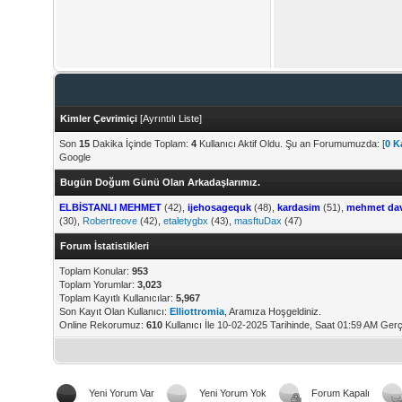
Forum İstatistikleri
Kimler Çevrimiçi
[
Ayrıntılı Liste
]
Son
15
Dakika İçinde Toplam:
4
Kullanıcı Aktif Oldu. Şu an Forumumuzda: [
0 Ka
Google
Bugün Doğum Günü Olan Arkadaşlarımız.
ELBİSTANLI MEHMET
(42),
ijehosagequk
(48),
kardasim
(51),
mehmet da
(30),
Robertreove
(42),
etaletygbx
(43),
masftuDax
(47)
Forum İstatistikleri
Toplam Konular:
953
Toplam Yorumlar:
3,023
Toplam Kayıtlı Kullanıcılar:
5,967
Son Kayıt Olan Kullanıcı:
Elliottromia
, Aramıza Hoşgeldiniz.
Online Rekorumuz:
610
Kullanıcı İle 10-02-2025 Tarihinde, Saat 01:59 AM Gerç
Yeni Yorum Var
Yeni Yorum Yok
Forum Kapalı