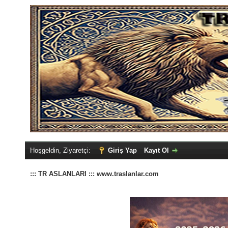
Hoşgeldin, Ziyaretçi:
Giriş Yap
Kayıt Ol
::: TR ASLANLARI ::: www.traslanlar.com