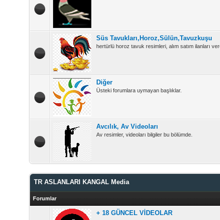
Süs Tavukları,Horoz,Sülün,Tavuzkuşu
hertürlü horoz tavuk resimleri, alım satım ilanları vere
Diğer
Üsteki forumlara uymayan başlıklar.
Avcılık, Av Videoları
Av resimler, videoları bilgiler bu bölümde.
TR ASLANLARI KANGAL Media
Forumlar
+ 18 GÜNCEL VİDEOLAR