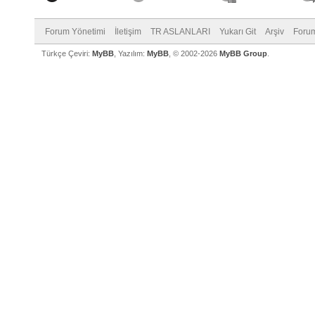
Forum Yönetimi
İletişim
TR ASLANLARI
Yukarı Git
Arşiv
Forum
Türkçe Çeviri:
MyBB
, Yazılım:
MyBB
, © 2002-2026
MyBB Group
.