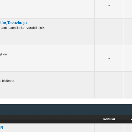
-
ülün,Tavuzkuşu
alım satım ilanları verebilirsiniz.
-
ıklar.
-
 bu bölümde.
-
Konular
AR