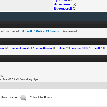
Advenamed
(2)
Eugenecreft
(2)
u an Forumumuzda: [
0 Kayıtlı, 0 Gizli ve 23 Ziyaretçi
] Bulunmaktadır.
sim
(51),
mehmet davul
(45),
yozgatlı nzm
(35),
eksik
(40),
cimbom1905
(34),
ariff
(33)
niz.
de, Saat 01:59 AM Gerçekleşmiştir.
Forum Kapalı
Yönlendirilen Forum