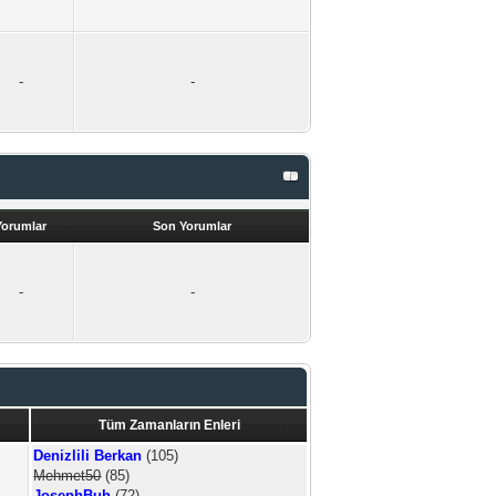
-
-
Yorumlar
Son Yorumlar
-
-
Tüm Zamanların Enleri
Denizlili Berkan
(105)
Mehmet50
(85)
JosephBuh
(72)