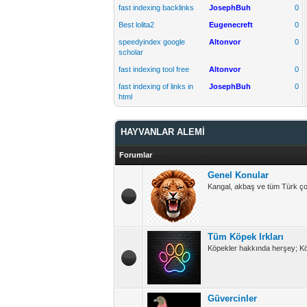
fast indexing backlinks
JosephBuh
0
Best lolita2
Eugenecreft
0
speedyindex google
Altonvor
0
scholar
fast indexing tool free
Altonvor
0
fast indexing of links in
JosephBuh
0
html
HAYVANLAR ALEMİ
Forumlar
Genel Konular
Kangal, akbaş ve tüm Türk çob
Tüm Köpek Irkları
Köpekler hakkında herşey; Köpe
Güvercinler