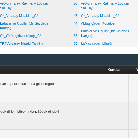
+90 cm Titrek Raki vs + 100 cm
70
+90 cm Titrek Raki vs + 100 cm
SarıTay
SarıTay
C*_Aksaray Malaklısı_C*
47
C*_Aksaray Malaklısı_C*
Babalar ve Oğulları(Bir Sevdadır
44
Akbaş Çoban Köpekleri
Kangal)
Babalar ve Oğulları(Bir Sevdadır
C*_Yörük çoban köpeği_C*
38
Kangal)
TRT Aksaray Malakli Tanitim
35
kafkas çoban köpeği
Konular
an köpekleri hakkında genel bilgiler.
-
k türleri, köpek ırkları, köpek cinsleri
-