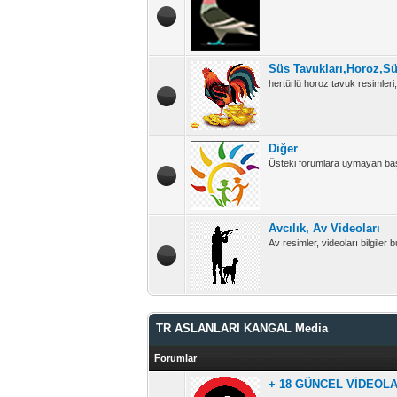
Süs Tavukları,Horoz,S
hertürlü horoz tavuk resimleri, 
Diğer
Üsteki forumlara uymayan başl
Avcılık, Av Videoları
Av resimler, videoları bilgiler
TR ASLANLARI KANGAL Media
Forumlar
+ 18 GÜNCEL VİDEOL