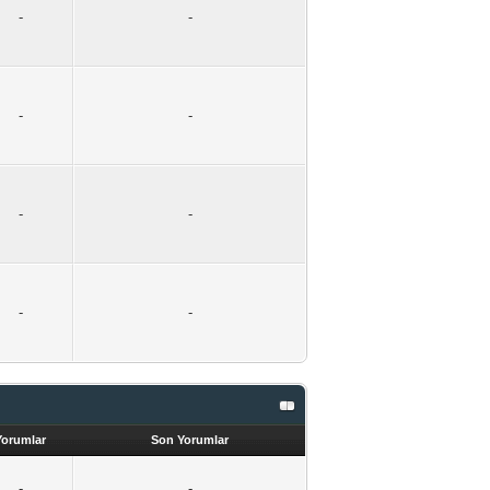
-
-
-
-
-
-
-
-
Yorumlar
Son Yorumlar
-
-