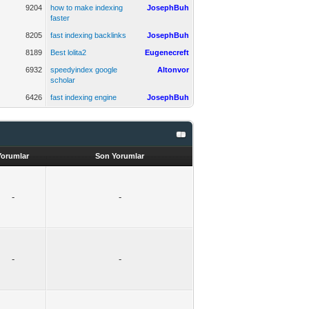
9204
how to make indexing
JosephBuh
faster
8205
fast indexing backlinks
JosephBuh
8189
Best lolita2
Eugenecreft
6932
speedyindex google
Altonvor
scholar
6426
fast indexing engine
JosephBuh
Yorumlar
Son Yorumlar
-
-
-
-