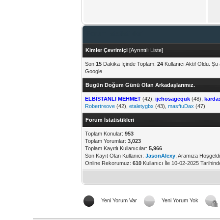
Forum İstatistikleri
Kimler Çevrimiçi
[
Ayrıntılı Liste
]
Son
15
Dakika İçinde Toplam:
24
Kullanıcı Aktif Oldu. Ş
Google
Bugün Doğum Günü Olan Arkadaşlarımız.
ELBİSTANLI MEHMET
(42),
ijehosagequk
(48),
karda
Robertreove
(42),
etaletygbx
(43),
masftuDax
(47)
Forum İstatistikleri
Toplam Konular:
953
Toplam Yorumlar:
3,023
Toplam Kayıtlı Kullanıcılar:
5,966
Son Kayıt Olan Kullanıcı:
JasonAlexy
, Aramıza Hoşgeldi
Online Rekorumuz:
610
Kullanıcı İle 10-02-2025 Tarihin
Yeni Yorum Var
Yeni Yorum Yok