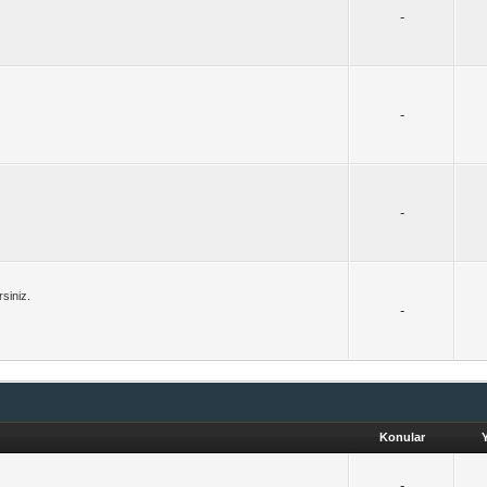
-
-
-
rsiniz.
-
Konular
-