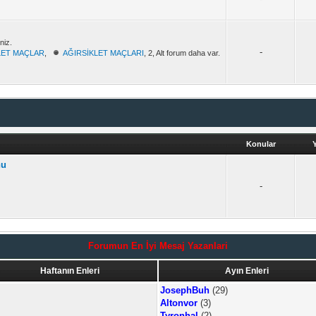
niz.
-
LET MAÇLAR
,
AĞIRSİKLET MAÇLARI
, 2, Alt forum daha var.
Konular
nu
-
Forumun En İyi Mesaj Yazanlari
Haftanın Enleri
Ayın Enleri
JosephBuh
(29)
Altonvor
(3)
Tyronhal
(2)