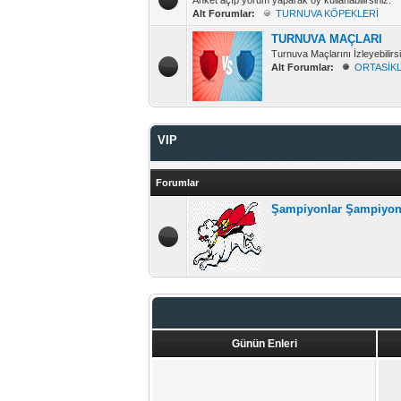
Anket açıp yorum yaparak oy kullanabilirsiniz.
Alt Forumlar:
TURNUVA KÖPEKLERİ
TURNUVA MAÇLARI
Turnuva Maçlarını İzleyebilirsi
Alt Forumlar:
ORTASİK
VIP
Şampiyonlar Şampiyonu & Vip Maçlarını İzleyebilirsiniz.
Forumlar
Şampiyonlar Şampiyo
Günün Enleri