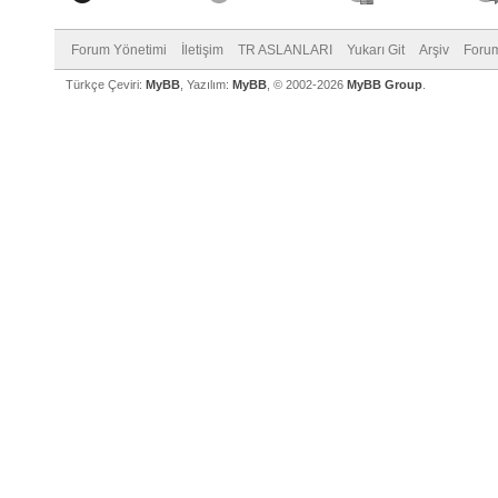
Forum Yönetimi
İletişim
TR ASLANLARI
Yukarı Git
Arşiv
Forum
Türkçe Çeviri:
MyBB
, Yazılım:
MyBB
, © 2002-2026
MyBB Group
.