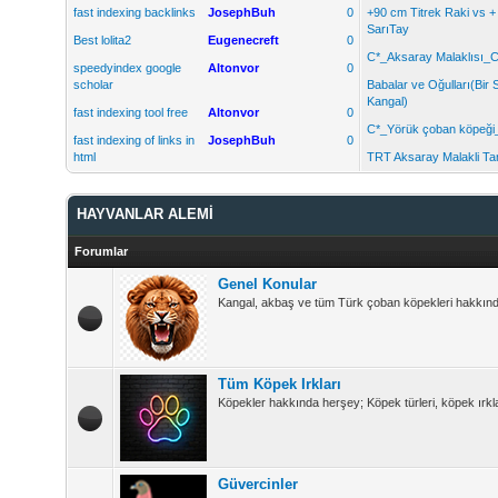
fast indexing backlinks
JosephBuh
0
+90 cm Titrek Raki vs 
SarıTay
Best lolita2
Eugenecreft
0
C*_Aksaray Malaklısı_C
speedyindex google
Altonvor
0
scholar
Babalar ve Oğulları(Bir 
Kangal)
fast indexing tool free
Altonvor
0
C*_Yörük çoban köpeği
fast indexing of links in
JosephBuh
0
html
TRT Aksaray Malakli Tan
HAYVANLAR ALEMİ
Forumlar
Genel Konular
Kangal, akbaş ve tüm Türk çoban köpekleri hakkında 
Tüm Köpek Irkları
Köpekler hakkında herşey; Köpek türleri, köpek ırkla
Güvercinler