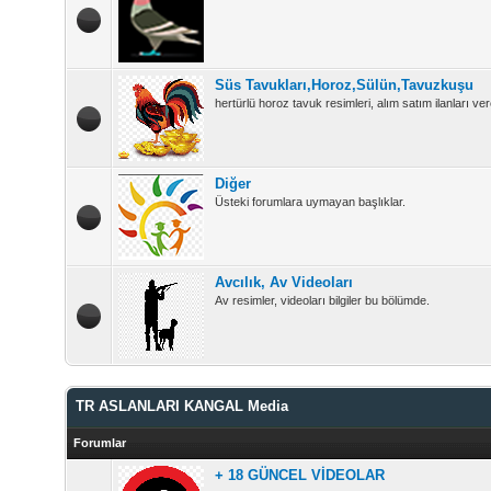
Süs Tavukları,Horoz,Sülün,Tavuzkuşu
hertürlü horoz tavuk resimleri, alım satım ilanları vere
Diğer
Üsteki forumlara uymayan başlıklar.
Avcılık, Av Videoları
Av resimler, videoları bilgiler bu bölümde.
TR ASLANLARI KANGAL Media
Forumlar
+ 18 GÜNCEL VİDEOLAR