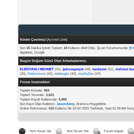
Forum İstatistikleri
Kimler Çevrimiçi
[
Ayrıntılı Liste
]
Son
15
Dakika İçinde Toplam:
24
Kullanıcı Aktif Oldu. Şu an Forumumuzda: [
0 
Applebot, Google
Bugün Doğum Günü Olan Arkadaşlarımız.
ELBİSTANLI MEHMET
(42),
ijehosagequk
(48),
kardasim
(51),
mehmet da
(30),
Robertreove
(42),
etaletygbx
(43),
masftuDax
(47)
Forum İstatistikleri
Toplam Konular:
953
Toplam Yorumlar:
3,023
Toplam Kayıtlı Kullanıcılar:
5,966
Son Kayıt Olan Kullanıcı:
JasonAlexy
, Aramıza Hoşgeldiniz.
Online Rekorumuz:
610
Kullanıcı İle 10-02-2025 Tarihinde, Saat 01:59 AM Gerç
Yeni Yorum Var
Yeni Yorum Yok
Forum Kapalı