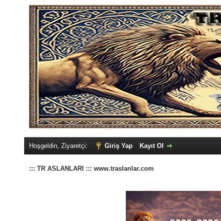
Hoşgeldin, Ziyaretçi:
Giriş Yap
Kayıt Ol
::: TR ASLANLARI ::: www.traslanlar.com