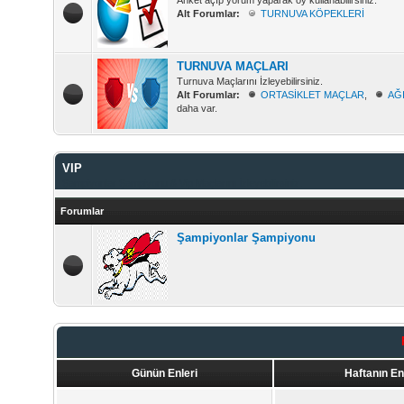
Anket açıp yorum yaparak oy kullanabilirsiniz.
Alt Forumlar:
TURNUVA KÖPEKLERİ
TURNUVA MAÇLARI
Turnuva Maçlarını İzleyebilirsiniz.
Alt Forumlar:
ORTASİKLET MAÇLAR
,
AĞ
daha var.
VIP
Şampiyonlar Şampiyonu & Vip Maçlarını İzleyebilirsiniz.
Forumlar
Şampiyonlar Şampiyonu
Günün Enleri
Haftanın En