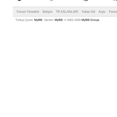
Forum Yönetimi
İletişim
TR ASLANLARI
Yukarı Git
Arşiv
Forum
Türkçe Çeviri:
MyBB
, Yazılım:
MyBB
, © 2002-2026
MyBB Group
.