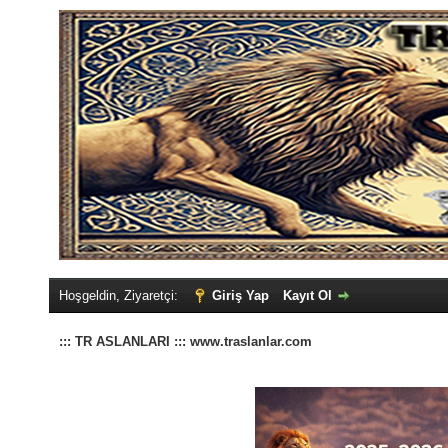
Hoşgeldin, Ziyaretçi:
Giriş Yap
Kayıt Ol
::: TR ASLANLARI ::: www.traslanlar.com