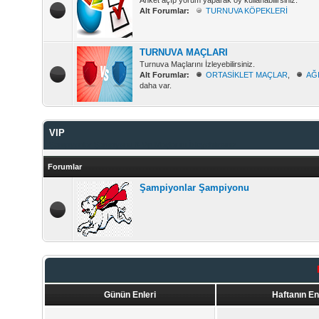
Anket açıp yorum yaparak oy kullanabilirsiniz.
Alt Forumlar:
TURNUVA KÖPEKLERİ
TURNUVA MAÇLARI
Turnuva Maçlarını İzleyebilirsiniz.
Alt Forumlar:
ORTASİKLET MAÇLAR
,
AĞ
daha var.
VIP
Şampiyonlar Şampiyonu & Vip Maçlarını İzleyebilirsiniz.
Forumlar
Şampiyonlar Şampiyonu
Günün Enleri
Haftanın En