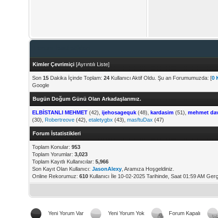
Forum İstatistikleri
Kimler Çevrimiçi
[
Ayrıntılı Liste
]
Son
15
Dakika İçinde Toplam:
24
Kullanıcı Aktif Oldu. Şu an Forumumuzda: [
0 
Google
Bugün Doğum Günü Olan Arkadaşlarımız.
ELBİSTANLI MEHMET
(42),
ijehosagequk
(48),
kardasim
(51),
mehmet da
(30),
Robertreove
(42),
etaletygbx
(43),
masftuDax
(47)
Forum İstatistikleri
Toplam Konular:
953
Toplam Yorumlar:
3,023
Toplam Kayıtlı Kullanıcılar:
5,966
Son Kayıt Olan Kullanıcı:
JasonAlexy
, Aramıza Hoşgeldiniz.
Online Rekorumuz:
610
Kullanıcı İle 10-02-2025 Tarihinde, Saat 01:59 AM Gerç
Yeni Yorum Var
Yeni Yorum Yok
Forum Kapalı