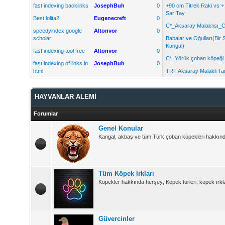
fast indexing backlinks
JosephBuh
0
+90 cm Titrek Raki vs 
SarıTay
Best lolita2
Eugenecreft
0
C*_Aksaray Malaklısı_C
speedyindex google
Altonvor
0
scholar
Babalar ve Oğulları(Bir 
Kangal)
fast indexing tool free
Altonvor
0
C*_Yörük çoban köpeği
fast indexing of links in
JosephBuh
0
html
TRT Aksaray Malakli Tan
HAYVANLAR ALEMİ
Forumlar
Genel Konular
Kangal, akbaş ve tüm Türk çoban köpekleri hakkında 
Tüm Köpek Irkları
Köpekler hakkında herşey; Köpek türleri, köpek ırkla
Güvercinler