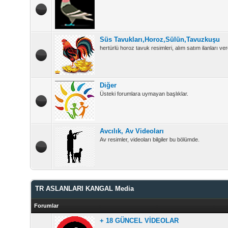
Süs Tavukları,Horoz,Sülün,Tavuzkuşu
hertürlü horoz tavuk resimleri, alım satım ilanları vere
Diğer
Üsteki forumlara uymayan başlıklar.
Avcılık, Av Videoları
Av resimler, videoları bilgiler bu bölümde.
TR ASLANLARI KANGAL Media
Forumlar
+ 18 GÜNCEL VİDEOLAR